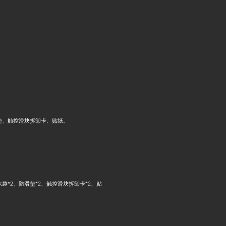
防水袋、防滑垫、触控滑块拆卸卡、贴纸。
刮擦碟*2、防水袋*2、防滑垫*2、触控滑块拆卸卡*2、贴