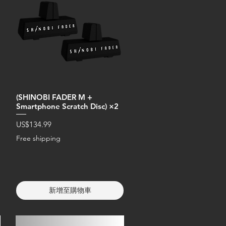
(SHINOBI FADER M +
Smartphone Scratch Disc) ×2
價格
US$134.99
Free shipping
ter)
新增至購物車