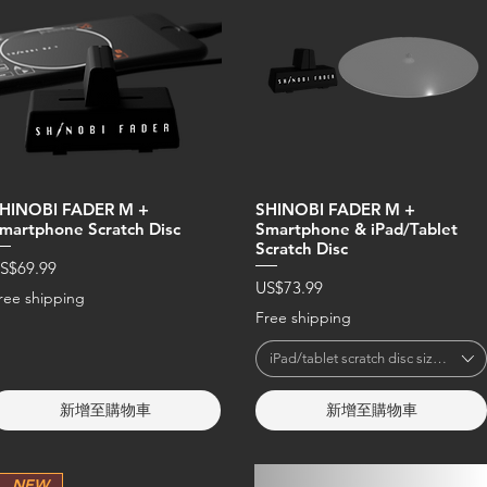
HINOBI FADER M +
SHINOBI FADER M +
martphone Scratch Disc
Smartphone & iPad/Tablet
Scratch Disc
價格
S$69.99
價格
US$73.99
ree shipping
Free shipping
iPad/tablet scratch disc size (diame
新增至購物車
新增至購物車
NEW