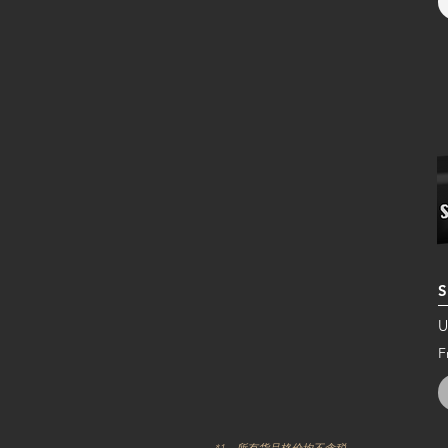
S
U
F