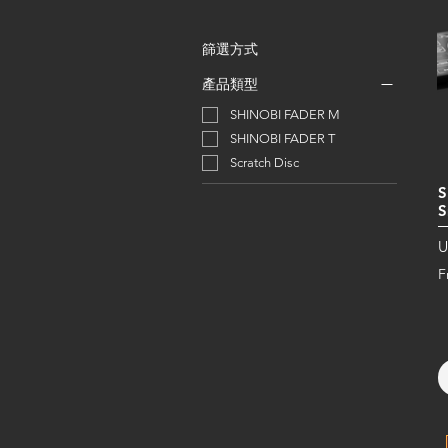
篩選方式
產品類型
SHINOBI FADER M
SHINOBI FADER T
Scratch Disc
S
S
U
F