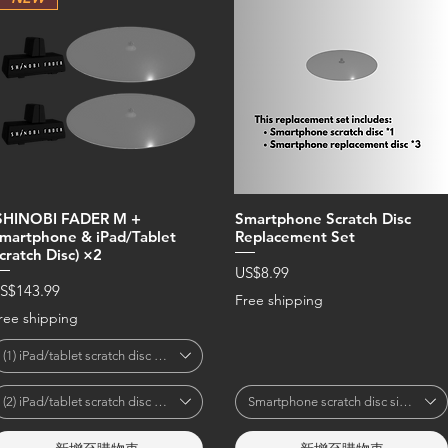
SHINOBI FADER M +
Smartphone Scratch Disc
martphone & iPad/Tablet
Replacement Set
cratch Disc) ×2
價格
US$8.99
價格
S$143.99
Free shipping
ree shipping
(1) iPad/tablet scratch disc size
(2) iPad/tablet scratch disc size
Smartphone scratch disc size (diam