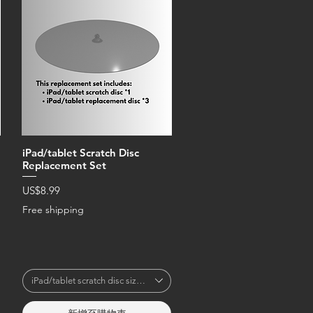
iPad/tablet Scratch Disc
Replacement Set
價格
US$8.99
Free shipping
eter)
iPad/tablet scratch disc size (diameter)