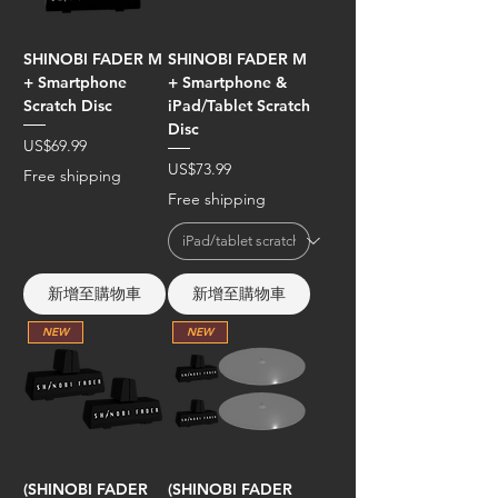
SHINOBI FADER M
SHINOBI FADER M
+ Smartphone
+ Smartphone &
Scratch Disc
iPad/Tablet Scratch
Disc
價格
US$69.99
價格
US$73.99
Free shipping
Free shipping
新增至購物車
新增至購物車
NEW
NEW
(SHINOBI FADER
(SHINOBI FADER