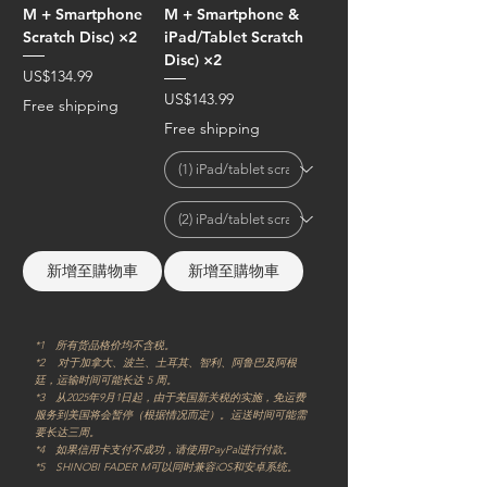
M + Smartphone
M + Smartphone &
Scratch Disc) ×2
iPad/Tablet Scratch
Disc) ×2
價格
US$134.99
價格
US$143.99
Free shipping
Free shipping
新增至購物車
新增至購物車
*1 所有货品格价均不含税。
*2 对于加拿大、波兰、土耳其、智利、阿鲁巴及阿根
廷，运输时间可能长达 5 周。
*3 从2025年9月1日起，由于美国新关税的实施，免运费
服务到美国将会暂停（根据情况而定）。运送时间可能需
要长达三周。
*4 如果信用卡支付不成功，请使用PayPal进行付款。
*5 SHINOBI FADER M可以同时兼容iOS和安卓系统。